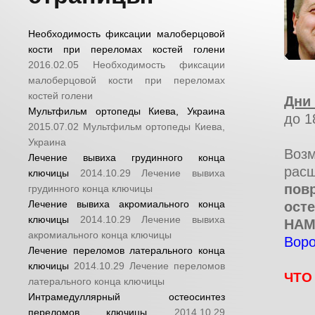
Необходимость фиксации малоберцовой
кости при переломах костей голени
2016.02.05
Необходимость фиксации
малоберцовой кости при переломах
костей голени
Дни
Мультфильм ортопеды Киева, Украина
до 1
2015.07.02
Мультфильм ортопеды Киева,
Украина
Воз
Лечение вывиха грудинного конца
рас
ключицы
2014.10.29
Лечение вывиха
пов
грудинного конца ключицы
Лечение вывиха акромиального конца
ост
ключицы
2014.10.29
Лечение вывиха
НАМ
акромиального конца ключицы
Воро
Лечение переломов латерального конца
ключицы
2014.10.29
Лечение переломов
ЧТО
латерального конца ключицы
Интрамедуллярный остеосинтез
переломов ключицы
2014.10.29