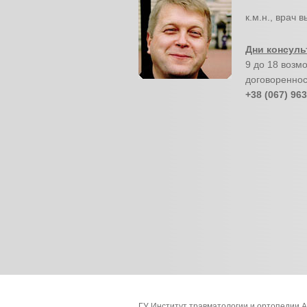
к.м.н., врач 
Дни консуль
9 до 18 возм
договореннос
+38 (067) 963
ГУ Институт травматологии и ортопедии 