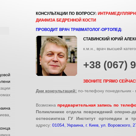
:
КОНСУЛЬТАЦИИ ПО ВОПРОСУ:
ИНТРАМЕДУЛЛЯРН
ДИАФИЗА БЕДРЕННОЙ КОСТИ
ПРОВОДИТ ВРАЧ ТРАВМАТОЛОГ-ОРТОПЕД:
СТАВИНСКИЙ ЮРИЙ АЛЕК
к.м.н., врач высшей катег
+38 (067) 
цовой
олени
ЗВОНИТЕ ПРЯМО СЕЙЧАС
ации
Дни консультаций:
по-телефону понедельник - п
омах
Возможна
предварительная запись по телеф
раина
Поликлинике отдела повреждений опорно-дв
иева,
остеосинтеза ГУ Институт ортопедии и т
адресу:
01054, Украина, г. Киев, ул. Воровского, 2
онца
ывиха