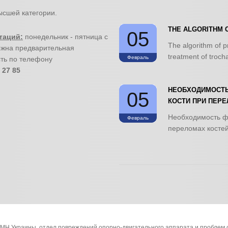
высшей категории.
THE ALGORITHM 
05
таций:
понедельник - пятница с
The algorithm of pr
ожна предварительная
treatment of trocha
Февраль
ть по телефону
 27 85
НЕОБХОДИМОСТЬ
05
КОСТИ ПРИ ПЕРЕ
Необходимость ф
Февраль
переломах костей
АМН Украины, отдел повреждений опорно-двигательного аппарата и проблем 