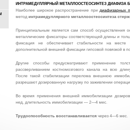
ИНТРАМЕДУЛЛЯРНЫЙ МЕТАЛЛООСТЕОСИНТЕЗ ДИАФИЗА Б
Наиболее широкое распространение при
диафизарных п
М
метод
интрамедуллярного металлоостеосинтеза стерж
Принципиальным является сам способ осуществления ос
металлические фиксаторы соответствующей длины и толщ
фиксация не обеспечивает стабильности на месте 
дополнительной внешней фиксации гипсовой повязкой в 
Другие способы предусматривают применение толс
рассверливанием костномозгового канала на всю длин
После такой стабилизации перелома внешнюю иммоби
разрешают дозированную нагрузку по заживлении операц
Во время применения внешней иммобилизации дозирова
нед, длительность иммобилизации — 2—4 мес.
Трудоспособность восстанавливается
через 4—6 мес.