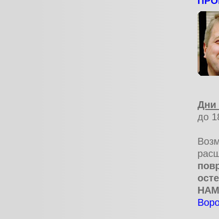
ПРО
Дни
до 1
Воз
рас
пов
ост
НАМ
Воро